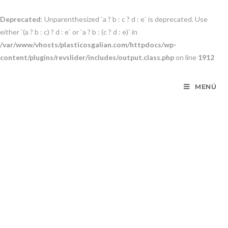
Deprecated
: Unparenthesized `a ? b : c ? d : e` is deprecated. Use
either `(a ? b : c) ? d : e` or `a ? b : (c ? d : e)` in
/var/www/vhosts/plasticosgalian.com/httpdocs/wp-
content/plugins/revslider/includes/output.class.php
on line
1912
MENÚ